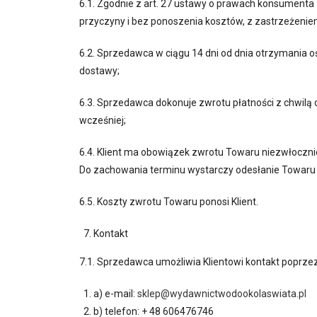
6.1. Zgodnie z art. 27 ustawy o prawach konsumenta 
przyczyny i bez ponoszenia kosztów, z zastrzeżeniem
6.2. Sprzedawca w ciągu 14 dni od dnia otrzymania o
dostawy;
6.3. Sprzedawca dokonuje zwrotu płatności z chwilą 
wcześniej;
6.4. Klient ma obowiązek zwrotu Towaru niezwłocznie 
Do zachowania terminu wystarczy odesłanie Towaru
6.5. Koszty zwrotu Towaru ponosi Klient.
Kontakt
7.1. Sprzedawca umożliwia Klientowi kontakt poprzez
a) e-mail:
sklep@wydawnictwodookolaswiata.pl
b) telefon: + 48 606476746