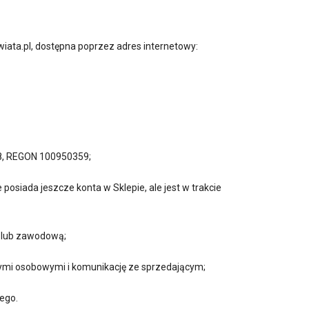
ata.pl, dostępna poprzez adres internetowy:
98, REGON 100950359;
posiada jeszcze konta w Sklepie, ale jest w trakcie
ą lub zawodową;
anymi osobowymi i komunikację ze sprzedającym;
ego.