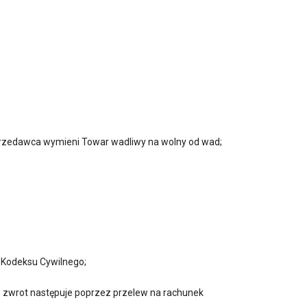
przedawca wymieni Towar wadliwy na wolny od wad;
 Kodeksu Cywilnego;
i, zwrot następuje poprzez przelew na rachunek