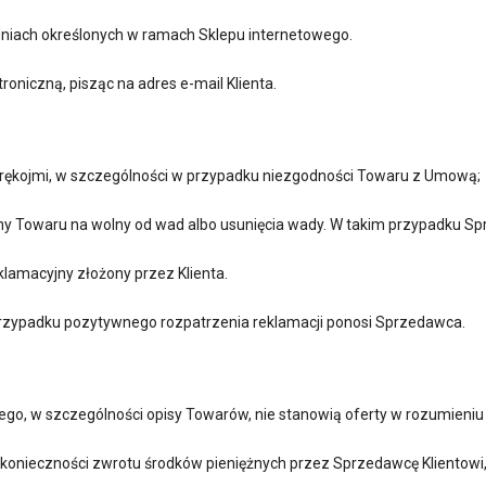
i dniach określonych w ramach Sklepu internetowego.
roniczną, pisząc na adres e-mail Klienta.
 rękojmi, w szczególności w przypadku niezgodności Towaru z Umową;
any Towaru na wolny od wad albo usunięcia wady. W takim przypadku S
klamacyjny złożony przez Klienta.
rzypadku pozytywnego rozpatrzenia reklamacji ponosi Sprzedawca.
ego, w szczególności opisy Towarów, nie stanowią oferty w rozumieniu
ku konieczności zwrotu środków pieniężnych przez Sprzedawcę Klientow