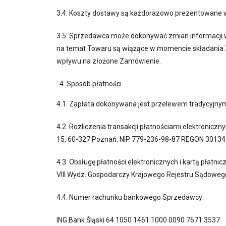
3.4. Koszty dostawy są każdorazowo prezentowane 
3.5. Sprzedawca może dokonywać zmian informacji w 
na temat Towaru są wiążące w momencie składania Z
wpływu na złożone Zamówienie.
Sposób płatności
4.1. Zapłata dokonywana jest przelewem tradycyjnym
4.2. Rozliczenia transakcji płatnościami elektronic
15, 60-327 Poznań, NIP 779-236-98-87 REGON 30134
4.3. Obsługę płatności elektronicznych i kartą płat
VIII Wydz. Gospodarczy Krajowego Rejestru Sądowe
4.4. Numer rachunku bankowego Sprzedawcy:
ING Bank Śląski 64 1050 1461 1000 0090 7671 3537