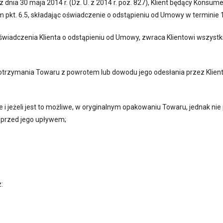
z dnia 30 maja 2014 r. (Dz. U. z 2014 r. poz. 827), Klient będący Ko
 pkt. 6.5, składając oświadczenie o odstąpieniu od Umowy w terminie 
świadczenia Klienta o odstąpieniu od Umowy, zwraca Klientowi wszystk
otrzymania Towaru z powrotem lub dowodu jego odesłania przez Klienta
i jeżeli jest to możliwe, w oryginalnym opakowaniu Towaru, jednak nie 
 przed jego upływem;
: