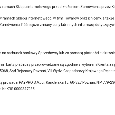
w ramach Sklepu internetowego przed złożeniem Zamówienia przez Kli
ramach Sklepu internetowego, w tym Towarów oraz ich ceny, a także i
amówienia. Późniejsze zmiany ceny lub innych informacji dotyczącyc
 na rachunek bankowy Sprzedawcy lub za pomocą płatności elektronicz
znymi i kartą płatniczą przeprowadzane są zgodnie z wyborem Klienta z
5068, Sąd Rejonowy Poznań, VIII Wydz. Gospodarczy Krajowego Rejes
niczą prowadzi PAYPRO S.A., ul. Kanclerska 15, 60-327 Poznań, NIP 77
go Nr KRS 0000347935