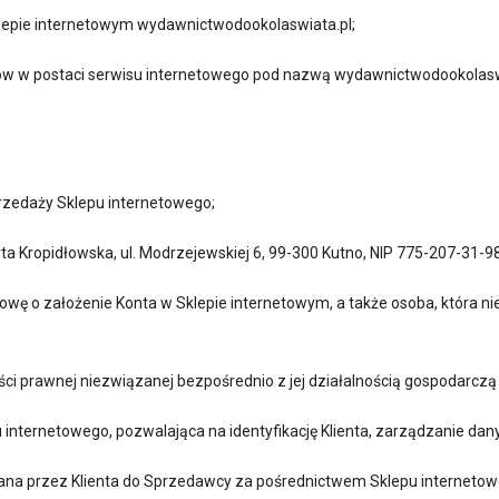
klepie internetowym wydawnictwodookolaswiata.pl;
rów w postaci serwisu internetowego pod nazwą wydawnictwodookolaswi
rzedaży Sklepu internetowego;
a Kropidłowska, ul. Modrzejewskiej 6, 99-300 Kutno, NIP 775-207-31-
wę o założenie Konta w Sklepie internetowym, a także osoba, która nie 
ci prawnej niezwiązanej bezpośrednio z jej działalnością gospodarcz
u internetowego, pozwalająca na identyfikację Klienta, zarządzanie d
ana przez Klienta do Sprzedawcy za pośrednictwem Sklepu internetow