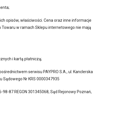
enta;
ch opisów, właściwości. Cena oraz inne informacje
h Towaru w ramach Sklepu internetowego nie mają
nych i kartą płatniczą;
a pośrednictwem serwisu PAYPRO S.A., ul. Kanclerska
tru Sądowego Nr KRS 0000347935
9-236-98-87 REGON 301345068, Sąd Rejonowy Poznań,