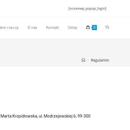
[oceanwp_popup_login]
dne rzeczy
O nas
Kontakt
Sklep
0
>
Regulamin
arta Kropidłowska, ul. Modrzejewskiej 6, 99-300