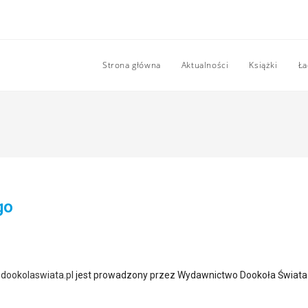
Strona główna
Aktualności
Książki
Ła
go
ookolaswiata.pl
jest prowadzony przez Wydawnictwo Dookoła Świata M