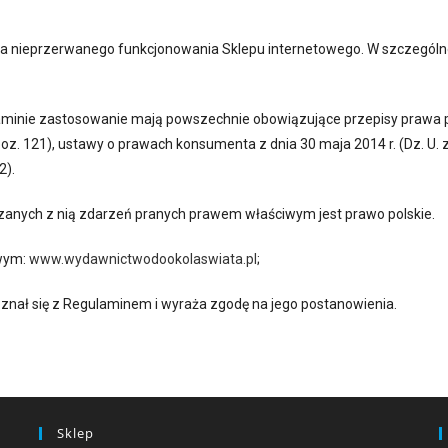
nia nieprzerwanego funkcjonowania Sklepu internetowego. W szczegó
aminie zastosowanie mają powszechnie obowiązujące przepisy prawa p
 poz. 121), ustawy o prawach konsumenta z dnia 30 maja 2014 r. (Dz. U. z 
2).
zanych z nią zdarzeń pranych prawem właściwym jest prawo polskie.
owym:
www.wydawnictwodookolaswiata.pl
;
oznał się z Regulaminem i wyraża zgodę na jego postanowienia.
Sklep