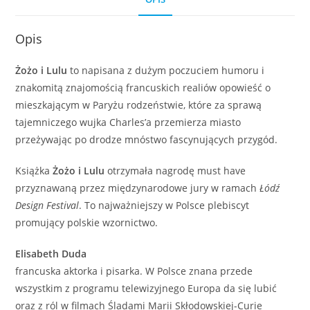
Opis
Żożo i Lulu
to napisana z dużym poczuciem humoru i
znakomitą znajomością francuskich realiów opowieść o
mieszkającym w Paryżu rodzeństwie, które za sprawą
tajemniczego wujka Charles’a przemierza miasto
przeżywając po drodze mnóstwo fascynujących przygód.
Książka
Żożo i Lulu
otrzymała nagrodę must have
przyznawaną przez międzynarodowe jury w ramach
Łódź
Design Festival
. To najważniejszy w Polsce plebiscyt
promujący polskie wzornictwo.
Elisabeth Duda
francuska aktorka i pisarka. W Polsce znana przede
wszystkim z programu telewizyjnego Europa da się lubić
oraz z ról w filmach Śladami Marii Skłodowskiej-Curie