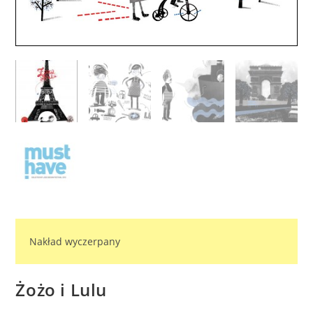
Nakład wyczerpany
Żożo i Lulu