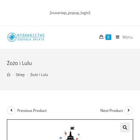
[oceanwp_popup_login]
0
Menu
Żożo i Lulu
>
Sklep
>
Żożo i Lulu
Previous Product
Next Product