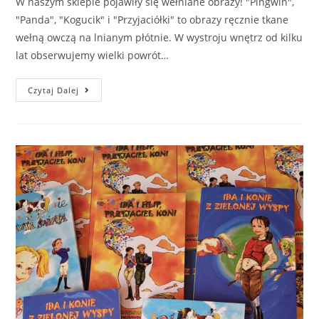
W naszym sklepie pojawiły się wełniane obrazy! "Pingwin",
"Panda", "Kogucik" i "Przyjaciółki" to obrazy ręcznie tkane
wełną owczą na lnianym płótnie. W wystroju wnętrz od kilku
lat obserwujemy wielki powrót…
Czytaj Dalej