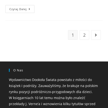
Czytaj Dalej
1
2
O Nas
Wydawnictwo Dookoła Świata powstało z miłości do
książek i podróży. Zauważyliśmy, że brakuje na polskim
rynku pozycji podróżniczo-przygodowych dla dzieci.
W księgarniach 10 lat temu można było znaleźć
przekłady J. Verne’a i wznowienia kilku tytułów sprzed